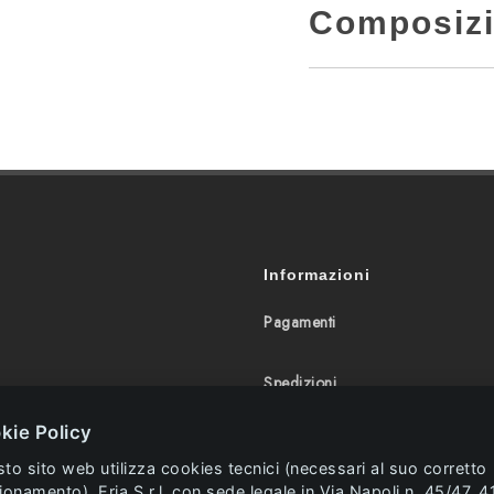
Composiz
Informazioni
Pagamenti
Spedizioni
kie Policy
Resi e Rimborsi
to sito web utilizza cookies tecnici (necessari al suo corretto
ionamento). Eria S.r.l. con sede legale in Via Napoli n. 45/47, 