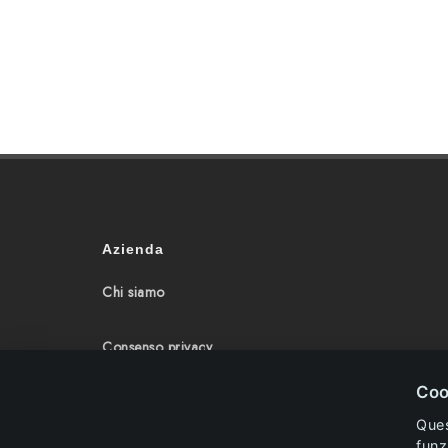
Azienda
Chi siamo
Consenso privacy
Coo
Politica Cookie
Ques
funz