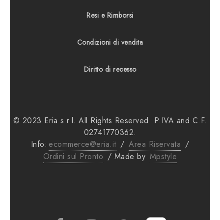
Resi e Rimborsi
Condizioni di vendita
Diritto di recesso
© 2023 Eria s.r.l. All Rights Reserved. P.IVA and C.F.
02741770362.
Info:
ecommerce@eria.it
/
Area Riservata
/
Ordini sul Pronto
/ Made by
Mpstyle