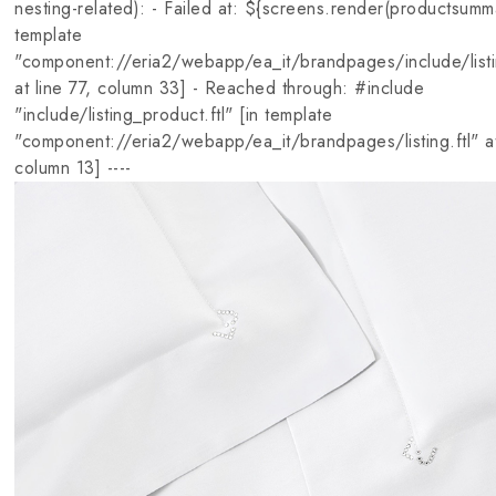
nesting-related): - Failed at: ${screens.render(productsumm
template
"component://eria2/webapp/ea_it/brandpages/include/listi
at line 77, column 33] - Reached through: #include
"include/listing_product.ftl" [in template
"component://eria2/webapp/ea_it/brandpages/listing.ftl" at
column 13] ----