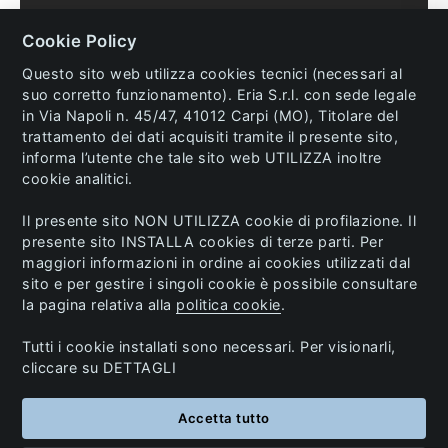
Condizioni di vendita
Cookie Policy
Diritto di recesso
Questo sito web utilizza cookies tecnici (necessari al
suo corretto funzionamento). Eria S.r.l. con sede legale
in Via Napoli n. 45/47, 41012 Carpi (MO), Titolare del
trattamento dei dati acquisiti tramite il presente sito,
informa l’utente che tale sito web UTILIZZA inoltre
© 2023 Eria s.r.l. All Rights Reserved. P.IVA and C.F.
cookie analitici.
02741770362.
Il presente sito NON UTILIZZA cookie di profilazione. Il
Info:
ecommerce@eria.it
/
Area Riservata
/
presente sito INSTALLA cookies di terze parti. Per
Ordini sul Pronto
/ Made by
Mpstyle
maggiori informazioni in ordine ai cookies utilizzati dal
sito e per gestire i singoli cookie è possibile consultare
la pagina relativa alla
politica cookie
.
Tutti i cookie installati sono necessari. Per visionarli,
cliccare su DETTAGLI
Accetta tutto